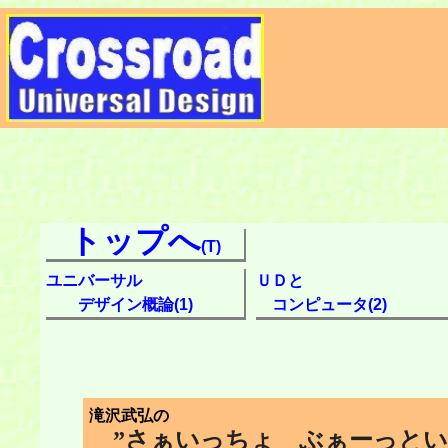
トップへ
(T)
ユニバーサル
ＵＤと
デザイン概論(1)
コンピュータ(2)
滝沢武弘の
”さぁいっちょ ぶぁーっとい