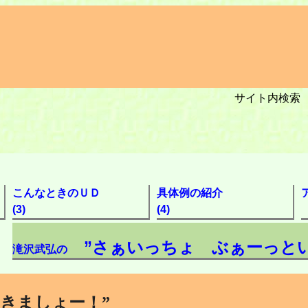
サイト内検
こんなときのＵＤ
具体例の紹介
(3)
(4)
”さぁいっちょ ぶぁーっとい
滝沢武弘の
きましょー！”