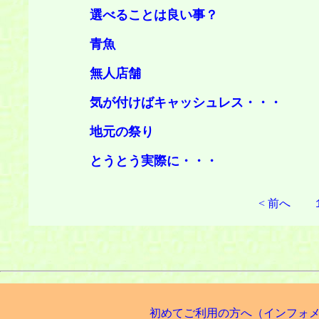
選べることは良い
青
無人店
気が付けばキャッシュレス
地元の祭
とうとう実際に・
< 前へ
初めてご利用の方へ（インフォメー