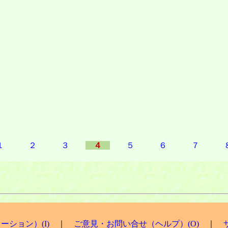
事？
魚
舗
・・・
り
・・
１
２
３
４
５
６
７
ション）(I)
｜
ご意見・お問い合せ（ヘルプ）(O)
｜