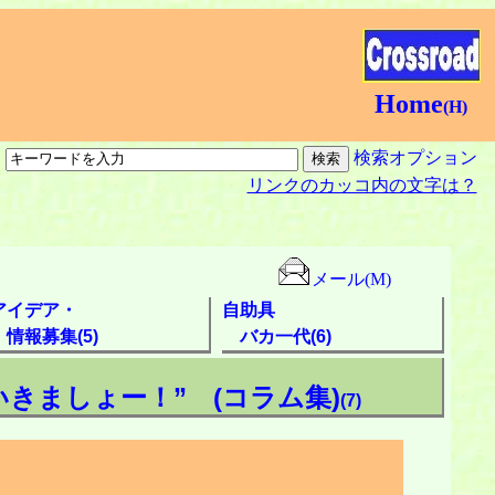
Home
(H)
索
検索オプション
リンクのカッコ内の文字は？
メール(M)
アイデア・
自助具
情報募集(5)
バカ一代(6)
きましょー！” (コラム集)
(7)