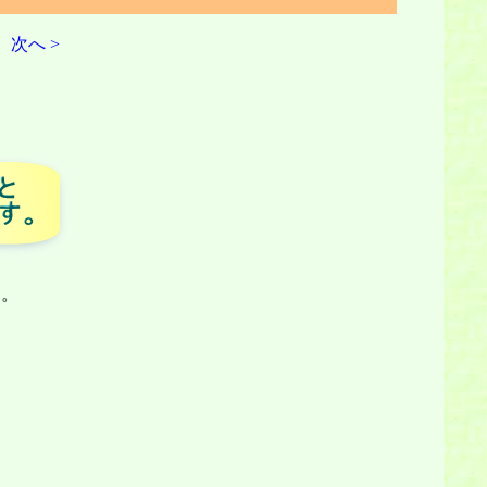
次へ >
す。