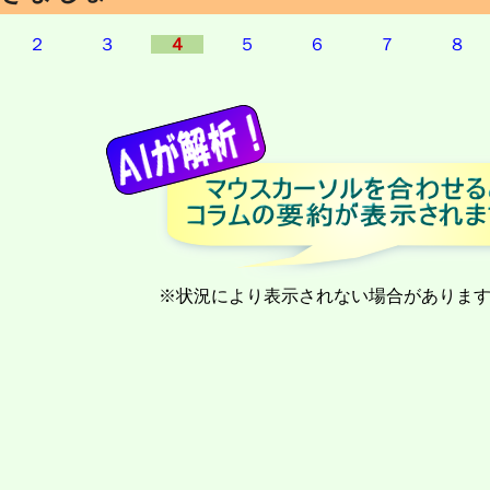
２
３
４
５
６
７
８
マ
・・。
！！
様式
の後
※状況により表示されない場合がありま
×
ンス
マヒ
て！」