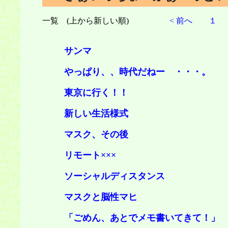
一覧 (上から新しい順)
< 前へ
１
サン
やっぱり、、時代だねー ・
東京に行く
新しい生活
マスク、そ
リモート××
ソーシャルディスタ
マスクと脳性
「ごめん、あとでメモ書いてき