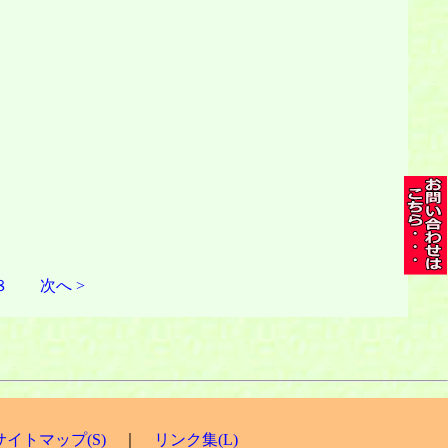
８
次へ >
サイトマップ(S)
｜
リンク集(L)