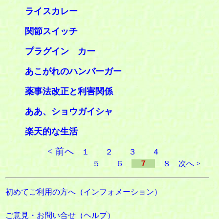
ライスカレー
関節スイッチ
プラグイン カー
あこがれのハンバーガー
薬事法改正と利害関係
ああ、ショウガイシャ
楽天的な生活
< 前へ
１
２
３
４
５
６
７
８
次へ >
初めてご利用の方へ（インフォメーション）
ご意見・お問い合せ（ヘルプ）