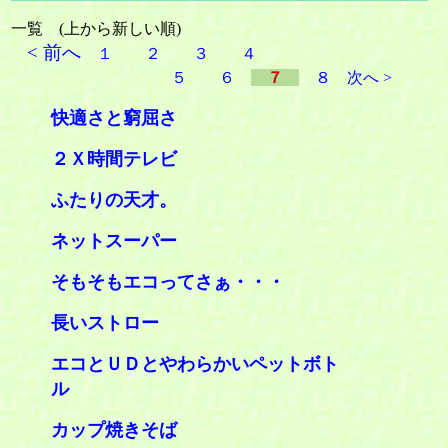
一覧 (上から新しい順)
< 前へ
１
２
３
４
５
６
７
８
次へ >
快適さと窮屈さ
２Ｘ時間テレビ
ふたりの天才。
ネットスーパー
そもそもエコってさぁ・・・
長いストロー
エコとＵＤとやわらかいペットボト
ル
カップ焼きそば