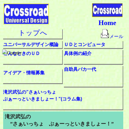
Home
トップへ
メール
ユニバーサルデザイン概論
ＵＤとコンピュータ
こんなときのＵＤ
具体例の紹介
自助具バカ一代
アイデア・情報募集
滝沢武弘の”さぁいっちょ
ぶぁーっといきましょー！”(コラム集)
滝沢武弘の
”さぁいっちょ ぶぁーっといきましょー！”